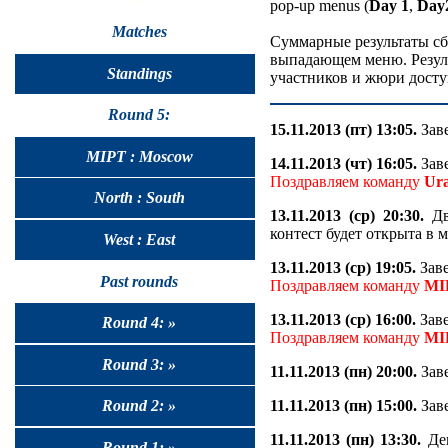
pop-up menus (
Day 1
,
Day
Matches
Суммарные результаты сб
выпадающем меню. Резуль
Standings
участников и жюри досту
Round 5:
15.11.2013 (пт) 13:05.
Заве
MIPT : Moscow
14.11.2013 (чт) 16:05.
Заве
Поздравляем команду
Ura
North : South
13.11.2013 (ср) 20:30.
Дв
контест будет открыта в 
West : East
13.11.2013 (ср) 19:05.
Заве
Past rounds
Поздравляем команду
MI
13.11.2013 (ср) 16:00.
Заве
Round 4: »
Поздравляем команду
MI
Round 3: »
11.11.2013 (пн) 20:00.
Заве
11.11.2013 (пн) 15:00.
Заве
Round 2: »
11.11.2013 (пн) 13:30.
Дев
Round 1: »