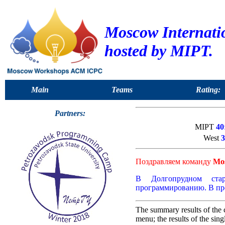
Moscow Internat
hosted by MIPT.
Main
Teams
Rating:
Partners:
MIPT
40
West
3
Поздравляем команду
Mo
В Долгопрудном стар
программированию. В про
The summary results of the 
menu; the results of the sin